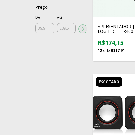
Preço
De
Até
APRESENTADOR |
LOGITECH | R400 
LASERPOINT
R$174,15
12
x de
R$17,91
ESGOTADO