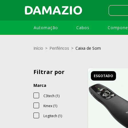
Automação
Cabos
Compone
Início
>
Periféricos
>
Caixa de Som
Filtrar por
ESGOTADO
Marca
C3tech (1)
Kmex (1)
Logitech (1)