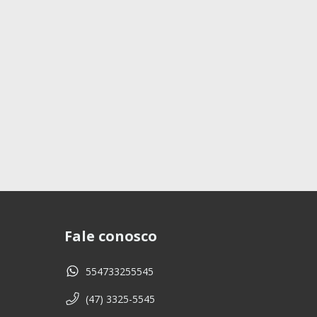
Fale conosco
554733255545
(47) 3325-5545