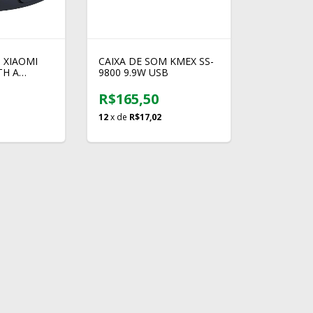
 XIAOMI
CAIXA DE SOM KMEX SS-
TH A
9800 9.9W USB
A
R$165,50
12
x de
R$17,02