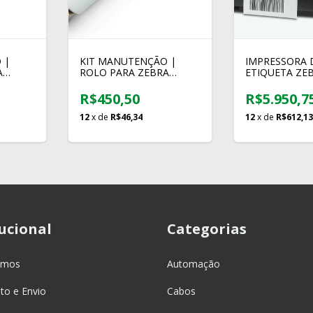
 |
KIT MANUTENÇÃO |
IMPRESSORA 
A
ROLO PARA ZEBRA
ETIQUETA ZE
20
ZM400 ZT410 ZT411 |
-028
P1058930-080
R$450,50
R$5.950,7
12
x de
R$46,34
12
x de
R$612,13
tucional
Categorias
omos
Automação
o e Envio
Cabos