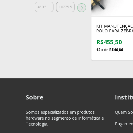
KIT MANUTENÇÃO
ROLO PARA ZEBR
ZT200 ZT210 ZT2
ZT230 | P1037974
R$455,50
12
x de
R$46,86
Sobre
Insti
Somos especializados em produtos
Quem S
hardware no segmento de Informática e
Pagament
Tecnologia.