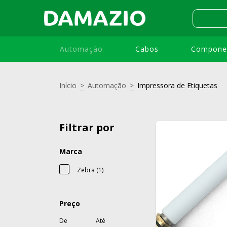
Automação
Cabos
Compone
Início
>
Automação
>
Impressora de Etiquetas
Filtrar por
Marca
Zebra (1)
Preço
De
Até