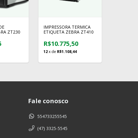
DE
IMPRESSORA TERMICA
BRA ZT230
ETIQUETA ZEBRA ZT410
5
R$10.775,50
12
x de
R$1.108,44
Fale conosco
554733255545
(47) 3325-5545