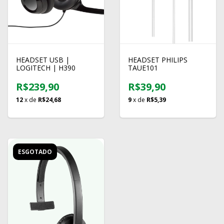
HEADSET USB |
HEADSET PHILIPS
LOGITECH | H390
TAUE101
R$239,90
R$39,90
12
x de
R$24,68
9
x de
R$5,39
ESGOTADO