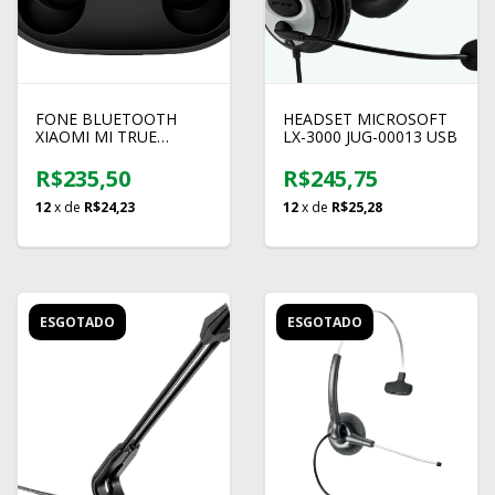
FONE BLUETOOTH
HEADSET MICROSOFT
XIAOMI MI TRUE
LX-3000 JUG-00013 USB
EARBUDS BASIC 2
R$235,50
R$245,75
12
x de
R$24,23
12
x de
R$25,28
ESGOTADO
ESGOTADO