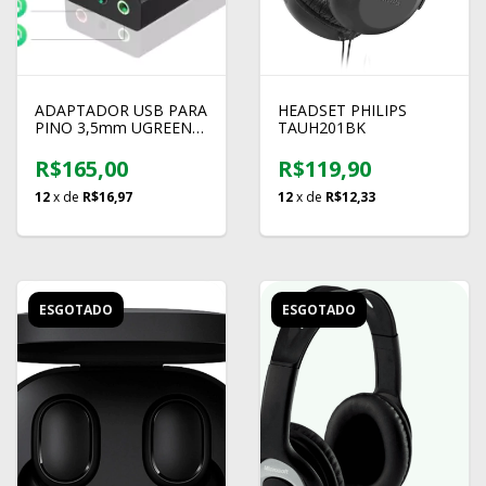
ADAPTADOR USB PARA
HEADSET PHILIPS
PINO 3,5mm UGREEN
TAUH201BK
40964
R$165,00
R$119,90
12
x de
R$16,97
12
x de
R$12,33
ESGOTADO
ESGOTADO